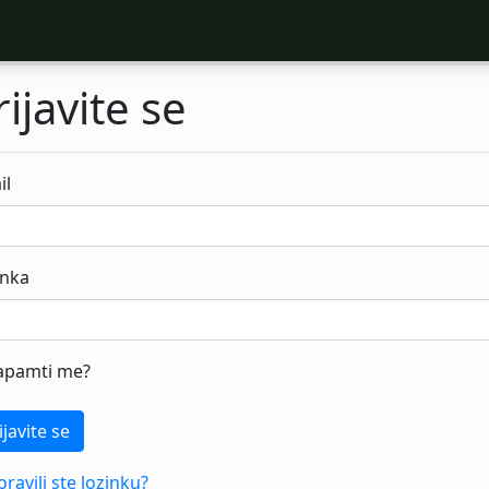
rijavite se
il
inka
apamti me?
ijavite se
ravili ste lozinku?