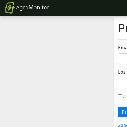
AgroMonitor
P
Ema
Loz
Z
Pr
Zabo