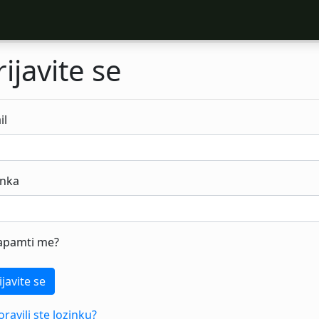
rijavite se
il
inka
apamti me?
ijavite se
ravili ste lozinku?