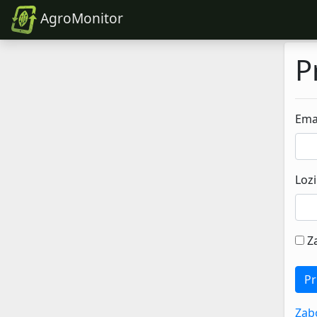
AgroMonitor
P
Ema
Loz
Z
Pr
Zabo